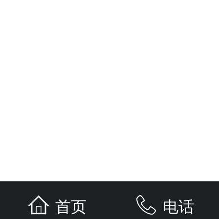
备、汽车电子自动驾驶、机
上一篇：
明纬MEANWELL......
地址：
首页
电话