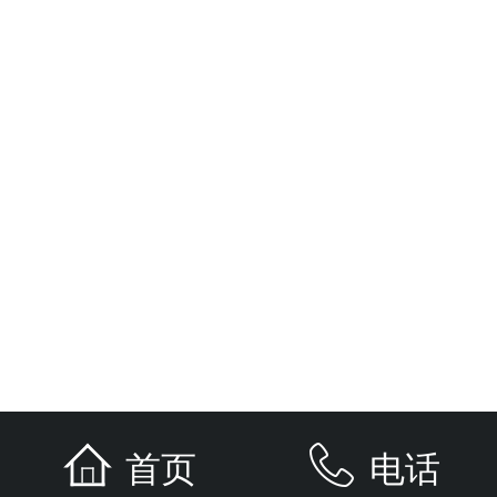
首页
电话