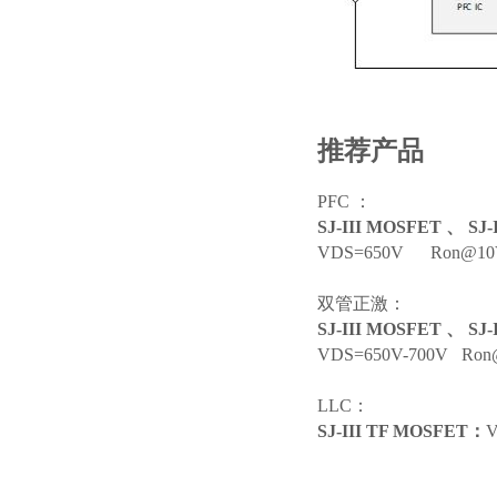
推荐产品
PFC ：
SJ-III MOSFET 、 SJ
VDS=650V Ron@10
双管正激：
SJ-III MOSFET 、 SJ
VDS=650V-700V R
LLC：
SJ-III TF MOSFET：